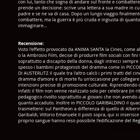
con lui, tanto che sogna di andare sul fronte e combattere 
prende un decisione: scrive una lettera a sua madre in cu
padre e se ne va di casa. Dopo un lungo viaggio finalment
combattere, ma la guerra è più cruda e ingiusta di quanto 
immaginare...
Recensione:
Visto l'effetto provocato da ANIMA SANTA la Cines, come al
o la Ambrosio Film, decise di produrre film sociali con fini t
soprattutto a discapito della donna, dagli intrecci sempre
spesso i bambini protagonisti del dramma come in PIC
DI AUSTERLITZ il quale tra l'altro calcò i primi tratti del c
dramma d'amore e di morte fu un'occasione per collegare 
intenzioni precise di promozione culturale. Riprendendo
infatti il film non venne realizzato solo per celebrare (in 
pedagogico rivolto soprattutto ai giovani che non avendo a
quanto accaduto. Inoltre in PICCOLO GARIBALDINO il quadro
trasmettere: sul Pantheon a differenza di quello di Albe
Garibaldi, Vittorio Emanuele II posti sopra, qui si inserisc
proprio sangue hanno reso possibile l'edificazione del Reg