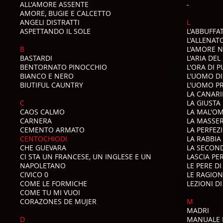
ALL'AMORE ASSENTE
-
AMORE, BUGIE E CALCETTO
ANGELI DISTRATTI
L
ASPETTANDO IL SOLE
L'ABBUFFA
L'ALLENAT
B
L'AMORE 
BASTARDI
L'ARIA DEL
BENTORNATO PINOCCHIO
L'ORA DI 
BIANCO E NERO
L'UOMO DI
BIUTIFUL CAUNTRY
L'UOMO PR
LA CANARI
C
LA GIUSTA
CAOS CALMO
LA MAL'O
CARNERA
LA MASSER
CEMENTO ARMATO
LA PERFEZ
CENTOCHIODI
LA RABBIA
CHE GUEVARA
LA SECOND
CI STA UN FRANCESE, UN INGLESE E UN
LASCIA PE
NAPOLETANO
LE PERE D
CIVICO 0
LE RAGION
COME LE FORMICHE
LEZIONI D
COME TU MI VUOI
CORAZONES DE MUJER
M
MADRI
D
MANUALE 