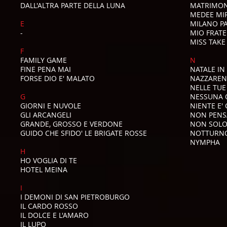
DALL'ALTRA PARTE DELLA LUNA
MATRIMON
MEDEE MI
E
MILANO P
-
MIO FRATE
MISS TAKE
F
FAMILY GAME
N
FINE PENA MAI
NATALE IN
FORSE DIO E' MALATO
NAZZARE
NELLE TUE
G
NESSUNA Q
GIORNI E NUVOLE
NIENTE E'
GLI ARCANGELI
NON PENS
GRANDE, GROSSO E VERDONE
NON SOLO
GUIDO CHE SFIDO' LE BRIGATE ROSSE
NOTTURN
NYMPHA
H
HO VOGLIA DI TE
HOTEL MEINA
I
I DEMONI DI SAN PIETROBURGO
IL CARDO ROSSO
IL DOLCE E L'AMARO
IL LUPO