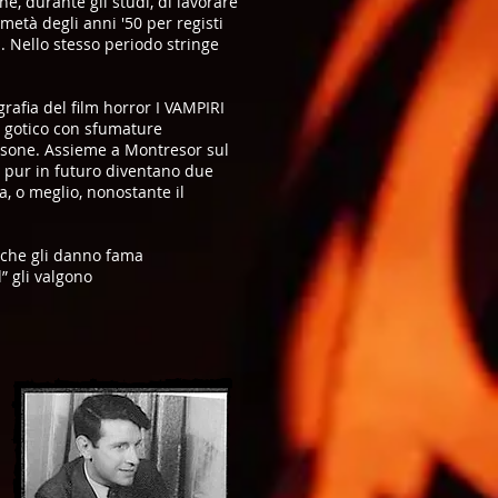
ne, durante gli studi, di lavorare
 metà degli anni '50 per registi
. Nello stesso periodo stringe
grafia del film horror I VAMPIRI
re gotico con sfumature
assone. Assieme a Montresor sul
se pur in futuro diventano due
a, o meglio, nonostante il
i che gli danno fama
” gli valgono