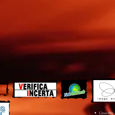
Cinecittà