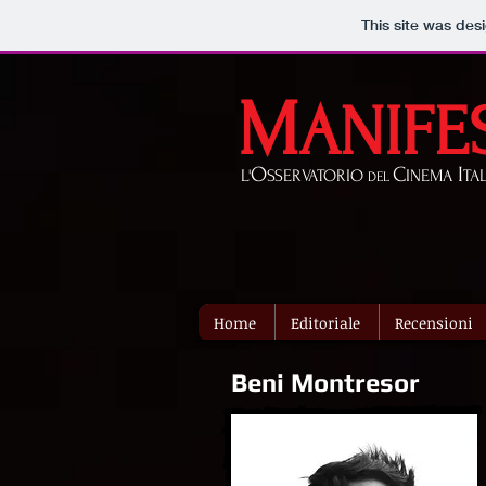
This site was des
M
ANIFE
O
C
I
L'
SSERVATORIO
INEMA
TA
DEL
Home
Editoriale
Recensioni
Beni Montresor