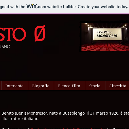
igned with the
.com
website builder. Create your website today.
Ø
STO
LIANO
Interviste
Biografie
Elenco Film
Storia
Cinecittà
Benito (Beni) Montresor, nato a Bussolengo, il 31 marzo 1926, è st
illustratore italiano.