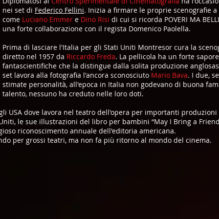
Diplomatosi al
Centro Sperimentale di Cinematografia
ha l'occasio
nei set di
Federico Fellini
. Inizia a firmare le proprie scenografie a
come
Luciano Emmer
e
Dino Risi
di cui si ricorda POVERI MA BELLI
una forte collaborazione con il regista Domenico Paolella.
Prima di lasciare l'Italia per gli Stati Uniti Montresor cura la sceno
diretto nel 1957 da
Riccardo Freda
. La pellicola ha un forte sapo
fantascientifiche che la distingue dalla solita produzione anglos
set lavora alla fotografia l'ancora sconosciuto
Mario Bava
. I due, 
stimate personalità, all'epoca in Italia non godevano di buona fam
talento, nessuno ha creduto nelle loro doti.
egli USA dove lavora nel teatro dell'opera per importanti produzion
niti, le sue illustrazioni del libro per bambini “May I Bring a Friend
igioso riconoscimento annuale dell'editoria americana.
rando per grossi teatri, ma non fa più ritorno al mondo del cinema.