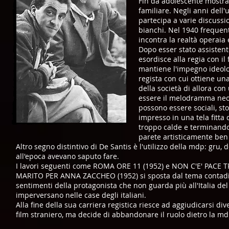
Fin da adolescente mostra 
familiare. Negli anni dell'u
partecipa a varie discussio
bianchi. Nel 1940 frequent
incontra la realtà operaia 
Dopo esser stato assisten
esordisce alla regia con i
mantiene l'impegno ideolo
regista con cui ottiene un
della società di allora con
essere il melodramma neore
possono essere sociali, st
impresso in una tela fitta 
troppo calde e terminando 
parete artisticamente ben
Altro segno distintivo di De Santis è l'utilizzo della mdp: gru,
all'epoca avevano saputo fare.
I lavori seguenti come ROMA ORE 11 (1952) e NON C'E' PACE TR
MARITO PER ANNA ZACCHEO (1952) si sposta dal tema contadino
sentimenti della protagonista che non guarda più all'Italia del
imperversano nelle case degli italiani.
Alla fine della sua carriera registica riesce ad aggiudicarsi di
film straniero, ma decide di abbandonare il ruolo dietro la m