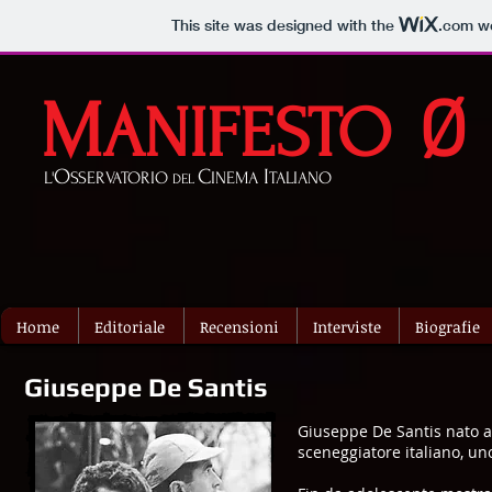
This site was designed with the
.com
we
M
Ø
ANIFESTO
O
C
I
L'
SSERVATORIO
INEMA
TALIANO
DEL
Home
Editoriale
Recensioni
Interviste
Biografie
Giuseppe De Santis
Giuseppe De Santis nato a 
sceneggiatore italiano, un