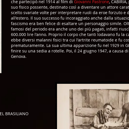
che partecipò nel 1914 al film di
Giovanni Pastrone
, CABIRIA, 
suo fisico possente, destinato così a diventare un attore caratt
scelto svariate volte per interpretare ruoli da eroe forzuto e 
all'estero. Il suo successo fu incoraggiato anche dalla situazio
fascismo era ben felice di esaltare un personaggio simile. Olt
famosi del periodo era anche uno dei più pagati, infatti rius
600.000 lire l'anno. Proprio il corpo che tanti lodavano fu la 
ebbe diversi malanni fisici tra cui l'artrite reumatoide e fu cos
prematuramente. La sua ultima apparizione fu nel 1929 in 
finire su una sedia a rotelle. Poi, il 24 giugno 1947, a causa 
Genova.
DEL BRASILIANO