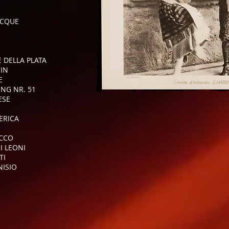
ACQUE
E DELLA PLATA
RIN
E
ING NR. 51
ESE
MERICA
ICCO
I LEONI
TI
NISIO