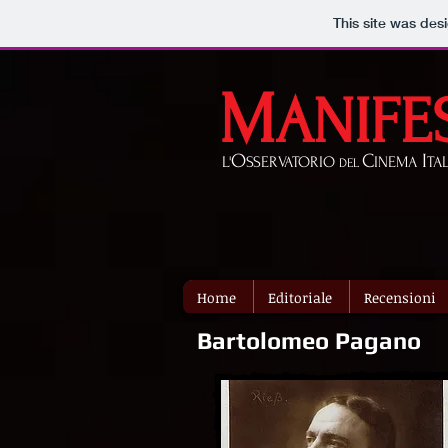
This site was des
M
ANIFE
O
C
I
L'
SSERVATORIO
INEMA
TA
DEL
Home
Editoriale
Recensioni
Bartolomeo Pagano