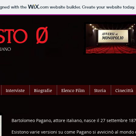
igned with the
.com
website builder. Create your website today.
Ø
STO
LIANO
Interviste
Biografie
Elenco Film
Storia
Cinecittà
Bartolomeo Pagano, attore italiano, nasce il 27 settembre 1878
Esistono varie versioni su come Pagano si avvicinò al mondo 