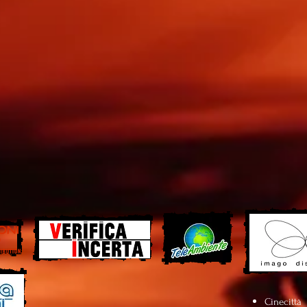
Cinecittà