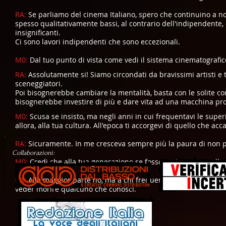
RA:
Se parliamo del cinema Italiano, spero che continuino a non
spesso qualitativamente bassi, al contrario dell'indipendente,
insignificanti.
Ci sono lavori indipendenti che sono eccezionali.
M0:
Dal tuo punto di vista come vedi il sistema cinematografico
RA:
Assolutamente si! Siamo circondati da bravissimi artisti e t
sceneggiatori.
Poi bisognerebbe cambiare la mentalità, basta con le solite comm
bisognerebbe investire di più e dare vita ad una macchina prod
M0:
Scusa se insisto, ma negli anni in cui frequentavi le superio
allora, alla tua cultura. All'epoca ti accorgevi di quello che ac
RA:
Sicuramente. In me cresceva sempre più la paura di non po
Collaborazioni:
M0:
Credi che alla tua generazione se fosse avvisata di quell
RA:
Alla maggior parte no, ma a chi frequenta ed osserva qu
veder morire qualcuno che conosci.