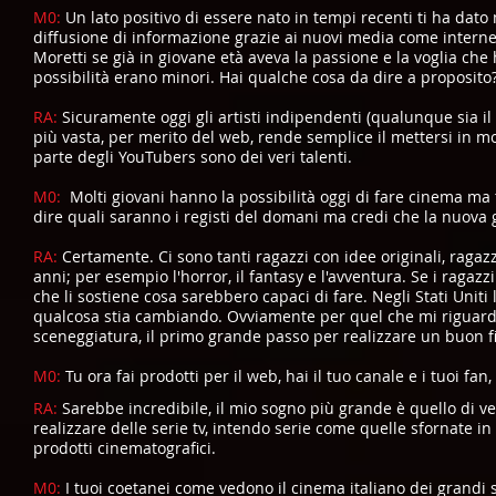
M0:
Un lato positivo di essere nato in tempi recenti ti ha dato
diffusione di informazione grazie ai nuovi media come interne
Moretti se già in giovane età aveva la passione e la voglia che
possibilità erano minori. Hai qualche cosa da dire a proposito
RA:
Sicuramente oggi gli artisti indipendenti (qualunque sia i
più vasta, per merito del web, rende semplice il mettersi in mos
parte degli YouTubers sono dei veri talenti.
M0:
Molti giovani hanno la possibilità oggi di fare cinema ma t
dire quali saranno i registi del domani ma credi che la nuova
RA:
Certamente. Ci sono tanti ragazzi con idee originali, ragazz
anni; per esempio l'horror, il fantasy e l'avventura. Se i rag
che li sostiene cosa sarebbero capaci di fare. Negli Stati Uni
qualcosa stia cambiando. Ovviamente per quel che mi riguarda
sceneggiatura, il primo grande passo per realizzare un buon f
M0:
Tu ora fai prodotti per il web, hai il tuo canale e i tuoi fa
RA:
Sarebbe incredibile, il mio sogno più grande è quello di
realizzare delle serie tv, intendo serie come quelle sfornate i
prodotti cinematografici.
M0:
I tuoi coetanei come vedono il cinema italiano dei grand