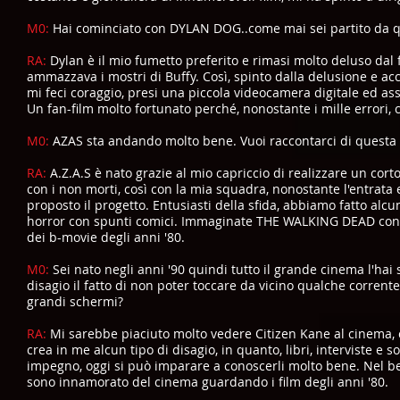
M0:
Hai cominciato con DYLAN DOG..come mai sei partito da 
RA:
Dylan è il mio fumetto preferito e rimasi molto deluso dal
ammazzava i mostri di Buffy. Così, spinto dalla delusione e ac
mi feci coraggio, presi una piccola videocamera digitale ed a
Un fan-film molto fortunato perché, nonostante i mille errori, 
M0:
AZAS sta andando molto bene. Vuoi raccontarci di questa 
RA:
A.Z.A.S è nato grazie al mio capriccio di realizzare un cort
con i non morti, così con la mia squadra, nonostante l'entrata
proposto il progetto. Entusiasti della sfida, abbiamo fatto alcun
horror con spunti comici. Immaginate THE WALKING DEAD con 
dei b-movie degli anni '80.
M0:
Sei nato negli anni '90 quindi tutto il grande cinema l'hai s
disagio il fatto di non poter toccare da vicino qualche corrente
grandi schermi?
RA:
Mi sarebbe piaciuto molto vedere Citizen Kane al cinema, c
crea in me alcun tipo di disagio, in quanto, libri, interviste e s
impegno, oggi si può imparare a conoscerli molto bene. Nel be
sono innamorato del cinema guardando i film degli anni '80.