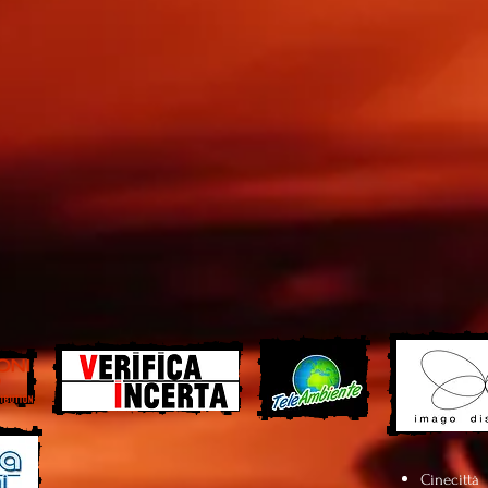
Cinecittà