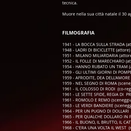
tecnica.
Muore nella sua città natale il 30 a
FILMOGRAFIA
1941 - LA BOCCA SULLA STRADA (at
1948 - LADRI DI BICICLETTE (attore)
1951 - MILANO MILIARDARIA (attor
1952 - IL FOLLE DI MARECHIARO (at
1954 - HANNO RUBATO UN TRAM (a
1959 - GLI ULTIMI GIORNI DI POMPEI
1959 - AFRODITE, DEA DELL'AMORE 
1959 - NEL SEGNO DI ROMA (sceneg
1961 - IL COLOSSO DI RODI (co-regi
1961 - LE SETTE SFIDE, REGIA DI P
1961 - ROMOLO E REMO (sceneggia
1963 - LE VERDI BANDIERE (scenegg
1964 - PER UN PUGNO DI DOLLARI (
1965 - PER QUALCHE DOLLARO IN PIÙ
1966 - IL BUONO, IL BRUTTO, IL CAT
1968 - C'ERA UNA VOLTA IL WEST (r