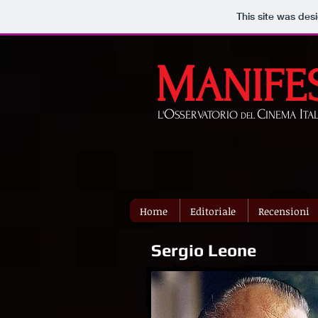
This site was des
M
ANIFE
O
C
I
L'
SSERVATORIO
INEMA
TA
DEL
Home
Editoriale
Recensioni
Sergio Leone