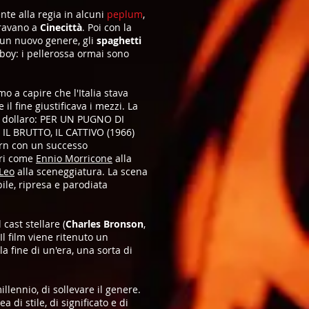
ente alla regia in alcuni
peplum
,
iravano a
Cinecittà
. Poi con la
 un nuovo genere, gli
spaghetti
wboy: i pellerossa ormai sono
imo a capire che l'Italia stava
il fine giustificava i mezzi. La
el dollaro: PER UN PUGNO DI
 IL BRUTTO, IL CATTIVO (1966)
rn con un successo
ori come
Ennio Morricone
alla
Leo
alla sceneggiatura. La scena
ile, ripresa e parodiata
cast stellare (
Charles Bronson
,
Il film viene ritenuto un
a fine di un'era, una sorta di
illennio, di sollevare il genere.
i stile, di significato e di