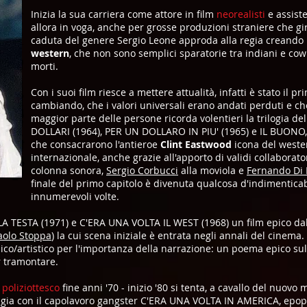
Inizia la sua carriera come attore in film
neorealisti
e assist
allora in voga, anche per grosse produzioni straniere che g
caduta del genere Sergio Leone approda alla regia creando
western
, che non sono semplici sparatorie tra indiani e co
morti.
Con i suoi film riesce a mettere attualità, infatti è stato il pr
cambiando, che i valori universali erano andati perduti e che 
maggior parte delle persone ricorda volentieri la trilogia d
DOLLARI (1964), PER UN DOLLARO IN PIU' (1965) e IL BUONO,
che consacrarono l'antieroe
Clint Eastwood
icona del weste
internazionale, anche grazie all'apporto di validi collaborat
colonna sonora,
Sergio Corbucci
alla moviola e
Fernando Di 
finale del primo capitolo è divenuta qualcosa d'indimenticab
innumerevoli volte.
 LA TESTA (1971) e C'ERA UNA VOLTA IL WEST (1968) un film epico dal 
aolo Stoppa
) la cui scena iniziale è entrata negli annali del cinema. 
nico/artistico per l'importanza della narrazione: un poema epico sull
 tramontare.
l
poliziottesco
fine anni '70 - inizio '80 si tenta, a cavallo del nuovo m
gia con il capolavoro gangster C'ERA UNA VOLTA IN AMERICA, epopea d