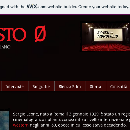
igned with the
.com
website builder. Create your website today.
Ø
STO
LIANO
Interviste
Biografie
Elenco Film
Storia
Cinecittà
Sergio Leone, nato a Roma il 3 gennaio 1929, è stato un regi
cinematografico italiano, conosciuto a livello internazionale
western
negli anni '60, epoca in cui esso stava decadendo.