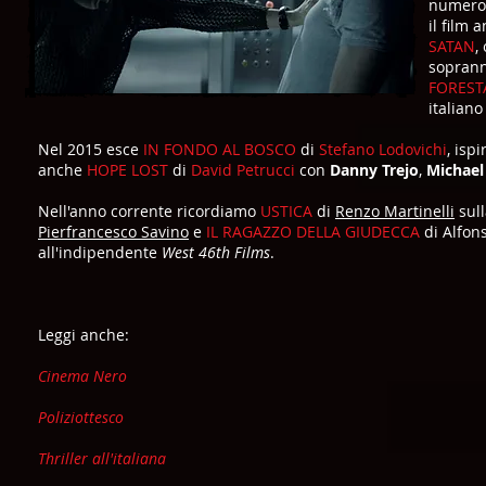
numeros
il film
SATAN
,
soprann
FOREST
italiano
Nel 2015 esce
IN FONDO AL BOSCO
di
Stefano Lodovichi
, isp
anche
HOPE LOST
di
David Petrucci
con
Danny Trejo
,
Michae
Nell'anno corrente ricordiamo
USTICA
di
Renzo Martinelli
sull
Pierfrancesco Savino
e
IL RAGAZZO DELLA GIUDECCA
di Alfon
all'indipendente
West 46th Films
.
Leggi anche:
Cinema Nero
Poliziottesco
Thriller all'italiana