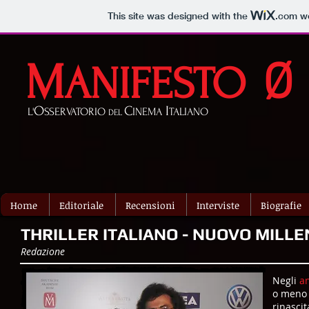
This site was designed with the
.com
we
M
Ø
ANIFESTO
O
C
I
L'
SSERVATORIO
INEMA
TALIANO
DEL
Home
Editoriale
Recensioni
Interviste
Biografie
THRILLER ITALIANO - NUOVO MILLE
Redazione
Negli
an
o meno
rinasci