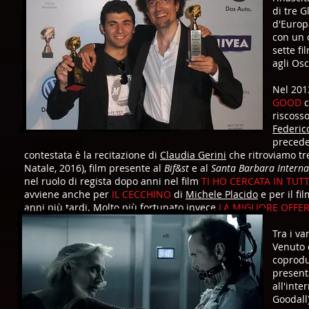
di tre G
d'Europ
con un o
sette fi
agli Os
Nel 201
GOOD
c
riscoss
Federic
precede
contestata è la recitazione di
Claudia Gerini
che ritroviamo tre
Natale, 2016), film presente al
Bif&st
e al
Santa Barbara Internat
nel ruolo di regista dopo anni nel film
TI HO CERCATA IN TUT
avviene anche per
IL CECCHINO
di
Michele Placido
e per il fil
anni più tardi. Molto più fortunato invece
LA MIGLIORE OFFE
Tra i va
Venuto
coproduz
present
all'inte
Goodall